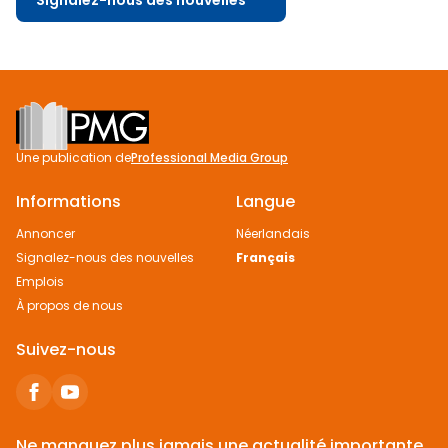
Footer
Une publication de
Professional Media Group
Informations
Langue
Annoncer
Néerlandais
Signalez-nous des nouvelles
Français
Emplois
À propos de nous
Suivez-nous
Ne manquez plus jamais une actualité importante