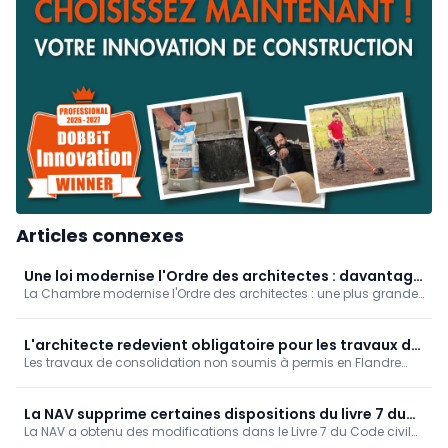
Articles connexes
Une loi modernise l'Ordre des architectes : davantage
La Chambre modernise l'Ordre des architectes : une plus grande
de participation et de transparence
participation des jeunes et des stagiaires (suppression des
limites d'âge, reconnaissance des stages à l'étranger),
davantage de transparence et un contrôle financier renforcé. Les
L'architecte redevient obligatoire pour les travaux de
élections de cet automne se dérouleront déjà selon les nouvelles
Les travaux de consolidation non soumis à permis en Flandre
consolidation sans permis
règles.
exigent à nouveau un architecte. Cette mesure renforce la qualité
et la sécurité des rénovations tout en maintenant la
simplification administrative pour les interventions non
La NAV supprime certaines dispositions du livre 7 du
structurelles.
La NAV a obtenu des modifications dans le Livre 7 du Code civil
Code civil néerlandais, mais des inquiétudes
néerlandais : une plus grande indépendance des architectes,