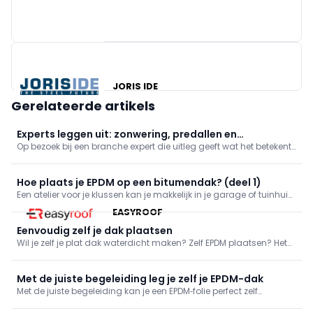
JORIS IDE
Gerelateerde artikels
Experts leggen uit: zonwering, predallen en
Op bezoek bij een branche expert die uitleg geeft wat het betekent
dakdichting
om dit beroep uit te oefenen. In deze reeks: zonwering, predallen
en dakdichting.
Hoe plaats je EPDM op een bitumendak? (deel 1)
Een atelier voor je klussen kan je makkelijk in je garage of tuinhuis
onderbrengen. Dat is wat Roger wil doen, maar eerst moet hij het
EASYROOF
dak lekvrij maken. Hij bespaart zichzelf de moeite om het oude
bitumen dak af te breken en gaat er meteen EPDM op v
Eenvoudig zelf je dak plaatsen
Wil je zelf je plat dak waterdicht maken? Zelf EPDM plaatsen? Het
kan! We bezoeken een bedrijf dat kant‑en‑klare pakketten maakt
waarmee je je dak helemaal zelf waterdicht kunt maken.
Met de juiste begeleiding leg je zelf je EPDM-dak
Met de juiste begeleiding kan je een EPDM‑folie perfect zelf
installeren. Wij gingen langs bij een bedrijf dat complete