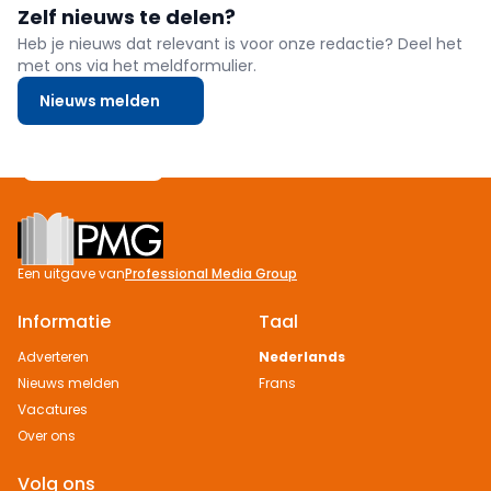
doe‑het‑zelfpakketten samenstelt — inclusief deskundig advies
Zelf nieuws te delen?
en praktische workshops — zodat je zelfverzekerd en volledig
zelfsta
Heb je nieuws dat relevant is voor onze redactie? Deel het
met ons via het meldformulier.
Nieuws melden
Footer
Een uitgave van
Professional Media Group
Informatie
Taal
Adverteren
Nederlands
Nieuws melden
Frans
Vacatures
Over ons
Volg ons