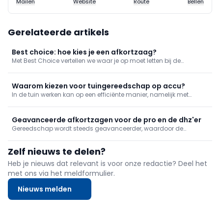
Mailen
Website
Route
Bellen
Gerelateerde artikels
Best choice: hoe kies je een afkortzaag?
Met Best Choice vertellen we waar je op moet letten bij de
aankoop van een bepaald product. In deze aflevering werpen we
een blik op de zaken die bepalend zijn bij de keuze van een
afkortzaag.
Waarom kiezen voor tuingereedschap op accu?
In de tuin werken kan op een efficiënte manier, namelijk met
machines op accu. In deze aflevering laten we zien wat precies
mogelijk is met snoerloze machines. We geven er jou nog graag
een aantal tips voor tuinonderhoud bij.
Geavanceerde afkortzagen voor de pro en de dhz'er
Gereedschap wordt steeds geavanceerder, waardoor de
vakman efficiënter te werk kan gaan. Dat geldt ook voor verstek-
en afkortzagen. Wij gingen langs bij een fabrikant die het de
Zelf nieuws te delen?
klusser zo gemakkelijk mogelijk wil maken.
Heb je nieuws dat relevant is voor onze redactie? Deel het
met ons via het meldformulier.
Nieuws melden