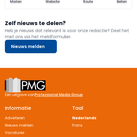
Mailen
Website
Route
Bellen
Zelf nieuws te delen?
Heb je nieuws dat relevant is voor onze redactie? Deel het
met ons via het meldformulier.
Nieuws melden
Footer
Een uitgave van
Professional Media Group
Informatie
Taal
Adverteren
Nederlands
Nieuws melden
Frans
Vacatures