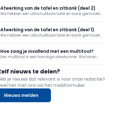
traag. Schroeven doe je met de trage snelheid, maar
waarom? We leggen het uit in deze tip.
Afwerking van de tafel en zitbank (deel 2)
We hebben een uitschuifbare tafel en bank gemaakt
en nu is het tijd om deze in ons appartement te
installeren.
Afwerking van de tafel en zitbank (deel 1)
We hebben een uitschuifbare tafel en bank gemaakt
maar die moet nu nog verder afgewerkt worden. We
schuren alles op en geven het een eindlaag.
Hoe zaag je invallend met een multitool?
Een multitool is een handige alleskunner. We tonen
hoe je ermee invallend kan zagen.
Zelf nieuws te delen?
Heb je nieuws dat relevant is voor onze redactie?
Deel het met ons via het meldformulier.
Nieuws melden