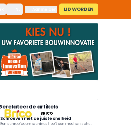
LID WORDEN
ek
NL
Aanmelden
Gerelateerde artikels
BRICO
Schroeven met de juiste snelheid
Een schroefboormachines heeft een mechanische
versnelling die je in twee standen kan zetten: snel en