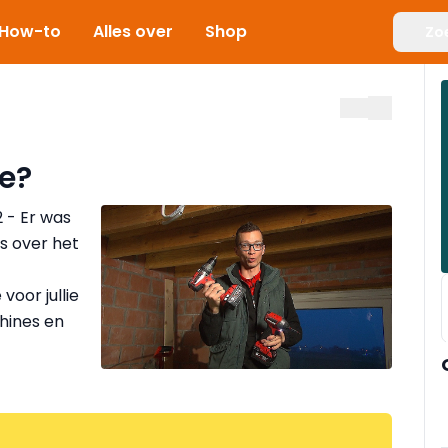
How-to
Alles over
Shop
Zo
e?
 - Er was
's over het
oor jullie
hines en