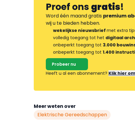
Proef ons
gratis
!
Word één maand gratis
premium ab
wij u te bieden hebben.
wekelijkse nieuwsbrief
met extra tip
volledig toegang tot het
digitaal arch
onbeperkt toegang tot
3.000 bouwins
onbeperkt toegang tot
1.400 instruct
Probeer nu
Heeft u al een abonnement?
Klik hier o
Meer weten over
Elektrische Gereedschappen