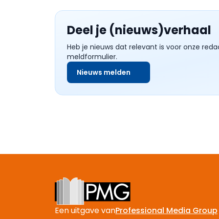
Deel je (nieuws)verhaal
Heb je nieuws dat relevant is voor onze reda
meldformulier.
Nieuws melden
Footer
Een uitgave van
Professional Media Group