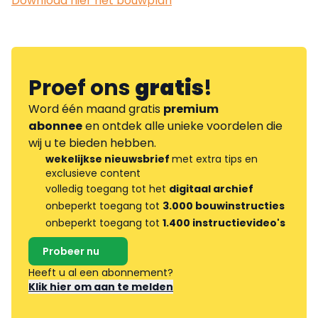
Download hier het bouwplan
Proef ons
gratis
!
Word één maand gratis
premium
abonnee
en ontdek alle unieke voordelen die
wij u te bieden hebben.
wekelijkse nieuwsbrief
met extra tips en
exclusieve content
volledig toegang tot het
digitaal archief
onbeperkt toegang tot
3.000 bouwinstructies
onbeperkt toegang tot
1.400 instructievideo's
Probeer nu
Heeft u al een abonnement?
Klik hier om aan te melden