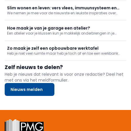
de trage snelheid, maar waarom? We leggen het uit in deze tip.
Slim wonen en leven: vers vlees, immuunsysteem en
We nemen je mee voor de nieuwste en leukste inspiraties over
tiltips
lifestyle en wonen. In deze reportage: vers vlees online besteld, je
immuunsysteem boosten en tips bij het tillen!
Hoe maak je van je garage een atelier?
Een atelier voor je klussen kun je makkelijk onderbrengen in je
garage of tuinhuis. Dat is precies wat Roger van plan is. Hij heeft
het dak inmiddels vernieuwd en kan nu beginnen met de
inrichting. Roger is vindingrijk: hij knapt zijn oude werkbank o
Zo maak je zelf een opbouwbare werktafel
Heb je niet veel ruimte maar heb je toch af en toe een werkbank
nodig? Dan ga je toch gewoon voor deze plaatsbesparende
oplossing. Een stevige tafel die je zonder problemen kan
Zelf nieuws te delen?
opbergen.
Heb je nieuws dat relevant is voor onze redactie? Deel het
met ons via het meldformulier.
Nieuws melden
Footer