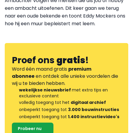
Ambachter volgen we mensen die als job of hobby
een ambacht uitoefenen. Dit keer gaan we terug
naar een oude bekende en toont Eddy Mockers ons
hoe hij een muur bepleistert met leem.
Proef ons
gratis
!
Word één maand gratis
premium
abonnee
en ontdek alle unieke voordelen die
wij u te bieden hebben.
wekelijkse nieuwsbrief
met extra tips en
exclusieve content
volledig toegang tot het
digitaal archief
onbeperkt toegang tot
3.000 bouwinstructies
onbeperkt toegang tot
1.400 instructievideo's
Probeer nu