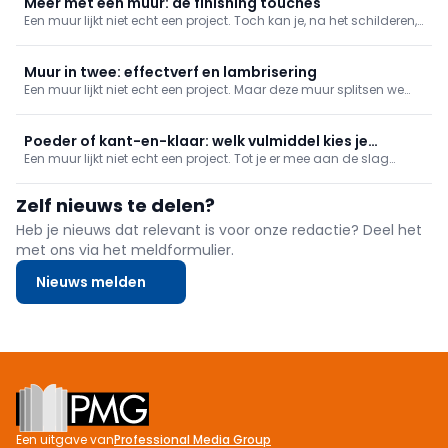
Meer met een muur: de finishing touches
Een muur lijkt niet echt een project. Toch kan je, na het schilderen,
ook nog heel extra's toevoegen.
Muur in twee: effectverf en lambrisering
Een muur lijkt niet echt een project. Maar deze muur splitsen we
op: bovenaan brengen we verf aan met een schilderstechniek,
onderaan een lambrisering.
Poeder of kant-en-klaar: welk vulmiddel kies je
Een muur lijkt niet echt een project. Tot je er mee aan de slag
wanneer?
gaat. Alleen al de voorbereiding vult een hele uitzending. En
wanneer kies je nu voor een kant-en-klaar vulmiddel of een
Zelf nieuws te delen?
vulmiddel in poedervorm? We doen de test.
Heb je nieuws dat relevant is voor onze redactie? Deel het
met ons via het meldformulier.
Nieuws melden
Footer
Een uitgave van
Professional Media Group