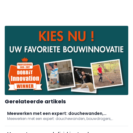
Gerelateerde artikels
Meewerken met een expert: douchewanden,
Meewerken met een expert: douchewanden, bouwdrogers,
bouwdrogers, gevelisolatie en asbest herkennen
gevelisolatie en asbest herkennen