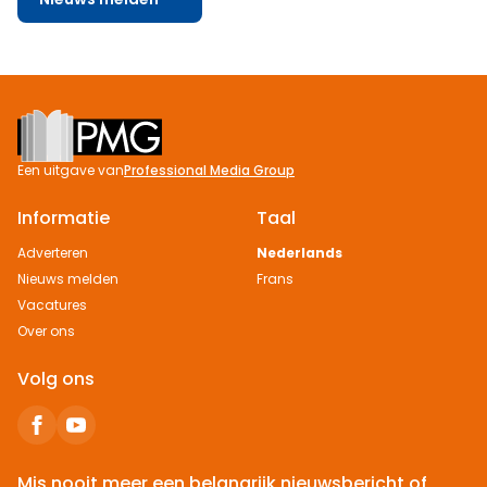
Footer
Een uitgave van
Professional Media Group
Informatie
Taal
Adverteren
Nederlands
Nieuws melden
Frans
Vacatures
Over ons
Volg ons
Mis nooit meer een belangrijk nieuwsbericht of