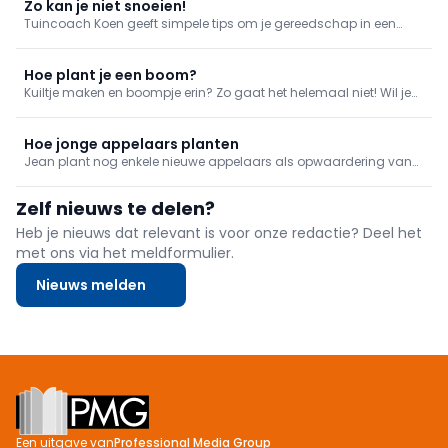
voortuintjes. Onze tuincoach gaat aan de slag met enkele kleine
Zo kan je niet snoeien!
ingrepen om
Tuincoach Koen geeft simpele tips om je gereedschap in een
uitmuntende conditie te houden.
Hoe plant je een boom?
Kuiltje maken en boompje erin? Zo gaat het helemaal niet! Wil je
een nieuwe boom een goeie start meegeven, dan kies je de juiste
standplaats en verzorg je hem goed. Hoe je je nieuwe plantgoed
soigneert, leer je allemaal in deze aflevering!
Hoe jonge appelaars planten
Jean plant nog enkele nieuwe appelaars als opwaardering van
zijn boomgaard.
Zelf nieuws te delen?
Heb je nieuws dat relevant is voor onze redactie? Deel het
met ons via het meldformulier.
Nieuws melden
Footer
Een uitgave van
Professional Media Group