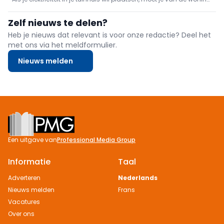
tot in het tuinhuis een wachtbuis ingraven en daar dan een kabel
door trekken. We tonen in deze tip hoe je dat efficiënt doet.
Zelf nieuws te delen?
Heb je nieuws dat relevant is voor onze redactie? Deel het
met ons via het meldformulier.
Nieuws melden
Footer
Een uitgave van
Professional Media Group
Informatie
Taal
Adverteren
Nederlands
Nieuws melden
Frans
Vacatures
Over ons