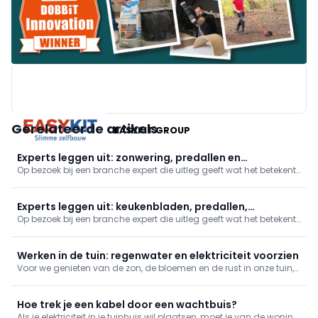
Gerelateerde artikels
EASYKIT GROUP
Experts leggen uit: zonwering, predallen en
Op bezoek bij een branche expert die uitleg geeft wat het betekent
dakdichting
om dit beroep uit te oefenen. In deze reeks: zonwering, predallen
en dakdichting.
Experts leggen uit: keukenbladen, predallen,
Op bezoek bij een branche expert die uitleg geeft wat het betekent
brandwerende deuren en zonwering
om dit beroep uit te oefenen. In deze reeks nemen we je mee naar
een fabrikant van natuursteen en keramische keukenwerkbladen,
een zonweringexpert en tonen we hoe een brandwerende deu
Werken in de tuin: regenwater en elektriciteit voorzien
Voor we genieten van de zon, de bloemen en de rust in onze tuin,
moet er - het is een jammerlijke realiteit - eerst wat gewerkt
worden. Eerst nemen we het water en de elektriciteit in de tuin
onder handen.
Hoe trek je een kabel door een wachtbuis?
Als je elektriciteit in je tuinhuis wil plaatsen, moet je van de woning