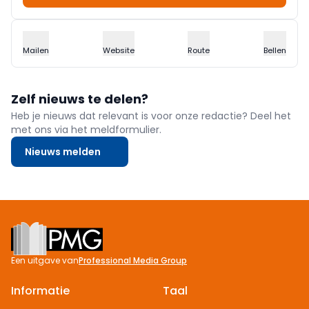
Mailen
Website
Route
Bellen
Zelf nieuws te delen?
Heb je nieuws dat relevant is voor onze redactie? Deel het
met ons via het meldformulier.
Nieuws melden
Footer
Een uitgave van
Professional Media Group
Informatie
Taal