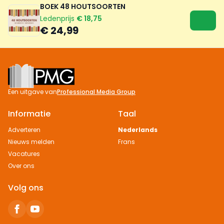
BOEK 48 HOUTSOORTEN
Ledenprijs
€ 18,75
€ 24,99
Footer
Een uitgave van
Professional Media Group
Informatie
Taal
Adverteren
Nederlands
Nieuws melden
Frans
Vacatures
Over ons
Volg ons