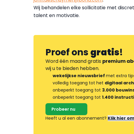
Wij behandelen elke sollicitatie met discr
talent en motivatie.
Proef ons
gratis
!
Word één maand gratis
premium ab
wij u te bieden hebben.
wekelijkse nieuwsbrief
met extra tip
volledig toegang tot het
digitaal arch
onbeperkt toegang tot
3.000 bouwins
onbeperkt toegang tot
1.400 instruct
Probeer nu
Heeft u al een abonnement?
Klik hier o