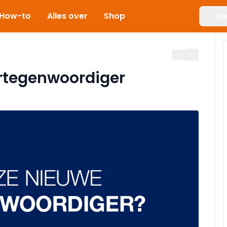
How-to
Alles over
Shop
Zo
ertegenwoordiger