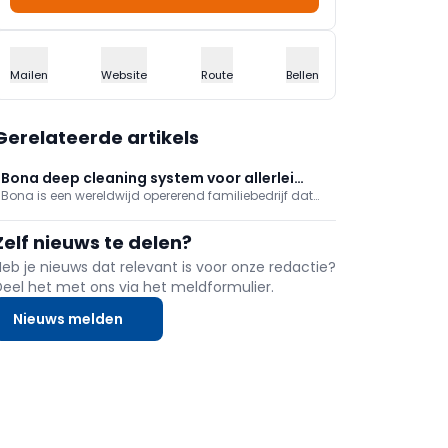
Mailen
Website
Route
Bellen
Gerelateerde artikels
Bona deep cleaning system voor allerlei
Bona is een wereldwijd opererend familiebedrijf dat
vloeroppervlakken
duurzame producten en systemen levert voor vloeren.
Het beidt producten voor de meeste
Zelf nieuws te delen?
vloeroppervlakken, waaronder hout, tegels, vinyl,
rubber en laminaat.
Heb je nieuws dat relevant is voor onze redactie?
Deel het met ons via het meldformulier.
Nieuws melden