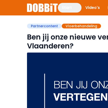
Start
Video's
Partnercontent
Vloerbehandeling
Ben jij onze nieuwe v
Vlaanderen?