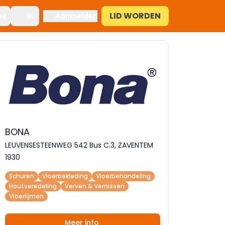
LID WORDEN
ek
NL
Aanmelden
BONA
LEUVENSESTEENWEG 542 Bus C.3, ZAVENTEM
1930
Schuren
Vloerbekleding
Vloerbehandeling
Houtveredeling
Verven & Vernissen
Vloerlijmen
Meer info