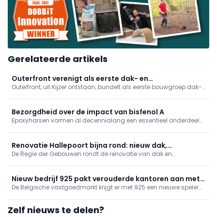
Gerelateerde artikels
Outerfront verenigt als eerste dak- en
Outerfront, uit Kijzer ontstaan, bundelt als eerste bouwgroep dak-
gevelspecialisten in bouwgroep
en gevelbedrijven. Het biedt gedeelde services voor administratie,
digitalisering en marketing, terwijl merken behouden blijven. Kijzer,
Roof Projects en ASP Gevels zijn al aangesloten.
Bezorgdheid over de impact van bisfenol A
Epoxyharsen vormen al decennialang een essentieel onderdeel
van beschermende coatings voor vloeren, bruggen, industriële
installaties en andere veeleisende toepassingen. Ze zijn immers
bijzonder sterk en slijtvast. Maar tegelijkertijd groeit de
Renovatie Hallepoort bijna rond: nieuw dak,
bezorgdheid over de impact van bisfenol A, een veelgebruikte
De Regie der Gebouwen rondt de renovatie van dak en
schrijnwerk gerestaureerd
bouwsteen van deze harsen.
buitenschrijnwerk van de Hallepoort in Brussel af. Werken sinds
maart 2025, oplevering najaar 2026, kostprijs €1,6 miljoen met
steun van de Nationale Loterij. Het museum blijft open; weergang
Nieuw bedrijf 925 pakt verouderde kantoren aan met
heropent september 2026.
De Belgische vastgoedmarkt krijgt er met 925 een nieuwe speler
totaalrenovaties
bij die zich volledig toelegt op de totaalrenovatie van kantoor- en
bedrijfsgebouwen. Volgens recente cijfers van JLL voldoet
Zelf nieuws te delen?
ongeveer 50 procent van de kantoorgebouwen ...