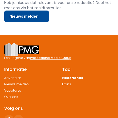
Heb je nieuws dat relevant is voor onze redactie? Deel het
met ons via het meldformulier.
Nieuws melden
Footer
Een uitgave van
Professional Media Group
Informatie
Taal
Adverteren
Nederlands
Nieuws melden
Frans
Vacatures
Over ons
Volg ons