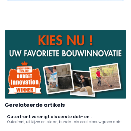
Gerelateerde artikels
Outerfront verenigt als eerste dak- en
Outerfront, uit Kijzer ontstaan, bundelt als eerste bouwgroep dak-
gevelspecialisten in bouwgroep
en gevelbedrijven. Het biedt gedeelde services voor administratie,