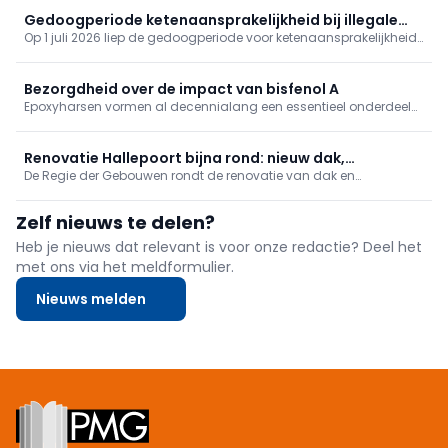
digitalisering en marketing, terwijl merken behouden blijven. Kijzer,
Roof Projects en ASP Gevels zijn al aangesloten.
Gedoogperiode ketenaansprakelijkheid bij illegale
Op 1 juli 2026 liep de gedoogperiode voor ketenaansprakelijkheid
tewerkstelling afgelopen
bij illegale tewerkstelling af. Vanaf nu kunnen ondernemingen
gesanctioneerd worden als ze niet aan de voorwaarden voldoen.
Bezorgdheid over de impact van bisfenol A
Epoxyharsen vormen al decennialang een essentieel onderdeel
van beschermende coatings voor vloeren, bruggen, industriële
installaties en andere veeleisende toepassingen. Ze zijn immers
bijzonder sterk en slijtvast. Maar tegelijkertijd groeit de
Renovatie Hallepoort bijna rond: nieuw dak,
bezorgdheid over de impact van bisfenol A, een veelgebruikte
De Regie der Gebouwen rondt de renovatie van dak en
schrijnwerk gerestaureerd
bouwsteen van deze harsen.
buitenschrijnwerk van de Hallepoort in Brussel af. Werken sinds
maart 2025, oplevering najaar 2026, kostprijs €1,6 miljoen met
Zelf nieuws te delen?
steun van de Nationale Loterij. Het museum blijft open; weergang
heropent september 2026.
Heb je nieuws dat relevant is voor onze redactie? Deel het
met ons via het meldformulier.
Nieuws melden
Footer