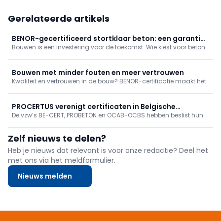
Gerelateerde artikels
BENOR-gecertificeerd stortklaar beton: een garantie
Bouwen is een investering voor de toekomst. Wie kiest voor beton
voor kwaliteit
zonder BENOR-certificatie, neemt een groot risico: structurele
schade, onverwachte kosten en juridische problemen. Met
BENOR-gecertificeerd beton kiest u daarentegen voor zekerheid
Bouwen met minder fouten en meer vertrouwen
en kwaliteit.
Kwaliteit en vertrouwen in de bouw? BENOR-certificatie maakt het
verschil. Lees hoe PROCERTUS het Oosterweelproject mee mogelijk
maakte dankzij snelle en grondige certificatie.
PROCERTUS verenigt certificaten in Belgische
De vzw’s BE-CERT, PROBETON en OCAB-OCBS hebben beslist hun
bouwsector
krachten te bundelen en samen de vzw PROCERTUS te vormen. Zo
brengen de instanties hun kennis en expertise in de beton- en
Zelf nieuws te delen?
bouwstaalindustrie samen ...
Heb je nieuws dat relevant is voor onze redactie? Deel het
met ons via het meldformulier.
Nieuws melden