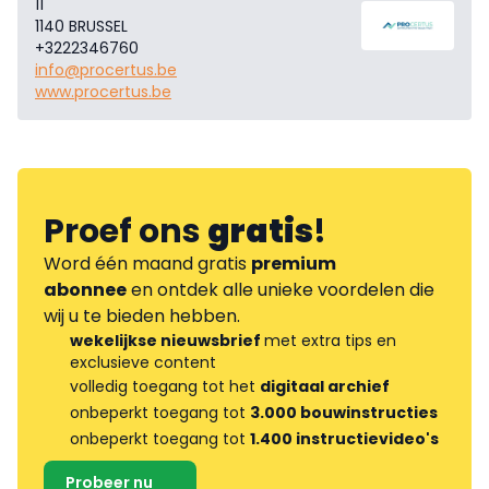
11
1140 BRUSSEL
+3222346760
info@procertus.be
www.procertus.be
Proef ons
gratis
!
Word één maand gratis
premium
abonnee
en ontdek alle unieke voordelen die
wij u te bieden hebben.
wekelijkse nieuwsbrief
met extra tips en
exclusieve content
volledig toegang tot het
digitaal archief
onbeperkt toegang tot
3.000 bouwinstructies
onbeperkt toegang tot
1.400 instructievideo's
Probeer nu