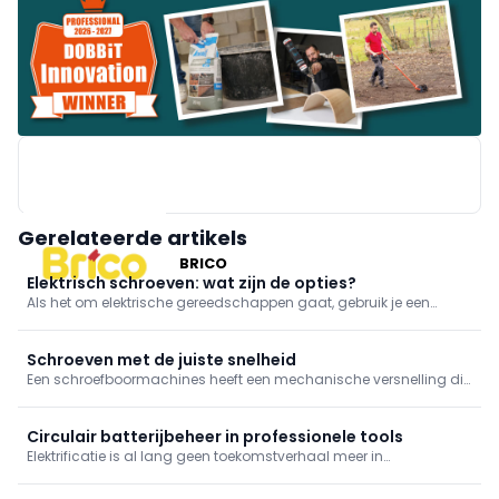
Gerelateerde artikels
BRICO
Elektrisch schroeven: wat zijn de opties?
Als het om elektrische gereedschappen gaat, gebruik je een
schroefmachine, idealiter een schroefboormachine. Een
slagschroevendraaier kan in bepaalde gevallen dan weer beter
van pas komen.
Schroeven met de juiste snelheid
Een schroefboormachines heeft een mechanische versnelling die
je in twee standen kan zetten: snel en traag. Schroeven doe je met
de trage snelheid, maar waarom? We leggen het uit in deze tip.
Circulair batterijbeheer in professionele tools
Elektrificatie is al lang geen toekomstverhaal meer in
professionele toepassingen. Op werven, in onderhoud,
groenbeheer en mobiliteit draaien steeds meer machines en