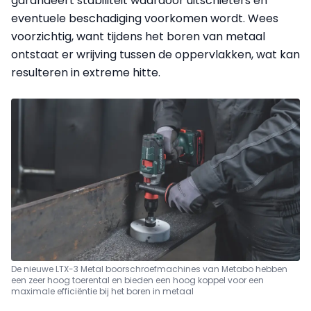
garandeert stabiliteit waardoor uitschieters en
eventuele beschadiging voorkomen wordt. Wees
voorzichtig, want tijdens het boren van metaal
ontstaat er wrijving tussen de oppervlakken, wat kan
resulteren in extreme hitte.
De nieuwe LTX-3 Metal boorschroefmachines van Metabo hebben
een zeer hoog toerental en bieden een hoog koppel voor een
maximale efficiëntie bij het boren in metaal