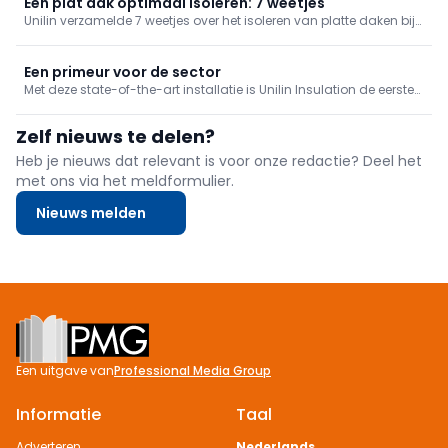
Een plat dak optimaal isoleren: 7 weetjes
Unilin verzamelde 7 weetjes over het isoleren van platte daken bij
woningen, inclusief heel wat belangrijke aandachtspunten en
nuttige tips.
Een primeur voor de sector
Met deze state-of-the-art installatie is Unilin Insulation de eerste
isolatiespeler die niet alleen intern productie-afval, maar ook
post-industrial PIR-isolatieplaten chemisch kan recyclen tot
Zelf nieuws te delen?
nieuwe PIR-isolatieplaten.
Heb je nieuws dat relevant is voor onze redactie? Deel het
met ons via het meldformulier.
Nieuws melden
Footer
Een uitgave van
Professional Media Group
Informatie
Taal
Adverteren
Nederlands