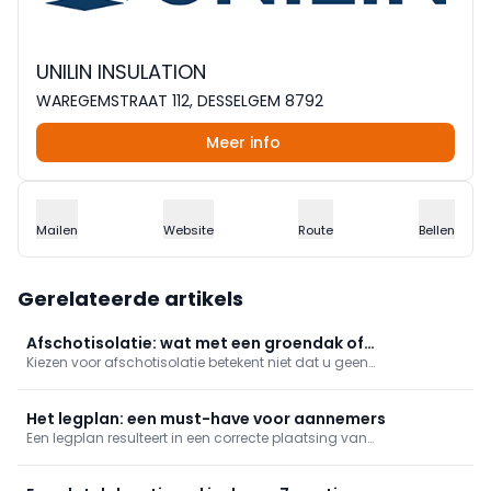
UNILIN INSULATION
WAREGEMSTRAAT 112, DESSELGEM 8792
Meer info
Mailen
Website
Route
Bellen
Gerelateerde artikels
Afschotisolatie: wat met een groendak of
Kiezen voor afschotisolatie betekent niet dat u geen
zonnepanelen?
zonnepanelen kunt installeren of niet met een extensief groendak
aan de slag kan. Mits een slim ontwerp werken deze
bouwelementen en -technieken zelfs uitstekend samen.
Het legplan: een must-have voor aannemers
Een legplan resulteert in een correcte plaatsing van
afschotisolatie en voorkomt heel wat problemen. Maar wat is een
legplan precies?