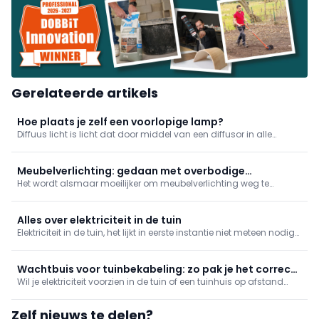
Gerelateerde artikels
Hoe plaats je zelf een voorlopige lamp?
Diffuus licht is licht dat door middel van een diffusor in alle
richtingen verspreid wordt. De diffusor, bv. gematteerd glas of een
lampenkap, egaliseert, tempert en filtert het licht.
Meubelverlichting: gedaan met overbodige
Het wordt alsmaar moeilijker om meubelverlichting weg te
bedrading?
denken wanneer het gaat over meubelbeslag. De functionele en
esthetische mogelijkheden zijn dan ook niet min, waardoor ze
steeds meer ingang vinden in dressings, keukens en badkamers.
Alles over elektriciteit in de tuin
Elektriciteit in de tuin, het lijkt in eerste instantie niet meteen nodig
maar eens je het bent, wordt het onmisbaar. Of het nu voor je
tuinverlichting is, of voor je grasmaaier en snoeigereedschappen.
Wachtbuis voor tuinbekabeling: zo pak je het correct
Wil je elektriciteit voorzien in de tuin of een tuinhuis op afstand
aan
aansluiten? Dan is een wachtbuis onmisbaar om kabels veilig
ondergronds te beschermen. Maar welke wachtbuis kies je, hoe
Zelf nieuws te delen?
plaats je die correct en waarmee moet je rekening houden qua