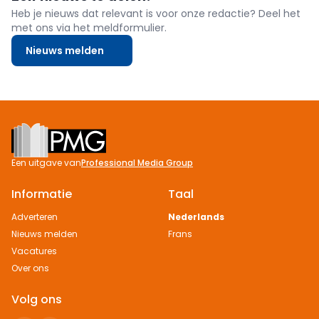
Heb je nieuws dat relevant is voor onze redactie? Deel het
met ons via het meldformulier.
Nieuws melden
Footer
Een uitgave van
Professional Media Group
Informatie
Taal
Adverteren
Nederlands
Nieuws melden
Frans
Vacatures
Over ons
Volg ons