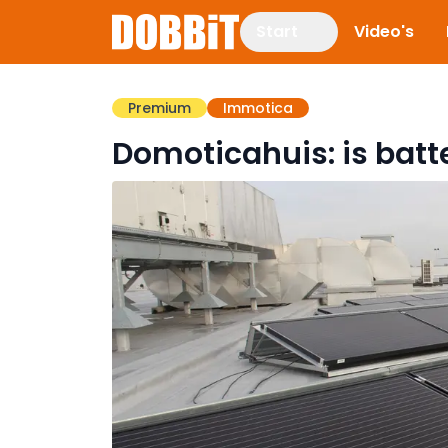
Start
Video's
Premium
Immotica
Domoticahuis: is batt