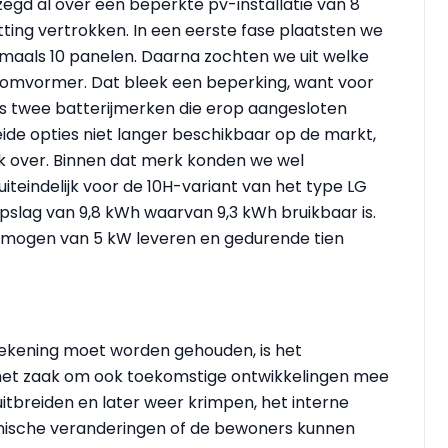
gezegd al over een beperkte pv-installatie van 8
tting vertrokken. In een eerste fase plaatsten we
aals 10 panelen. Daarna zochten we uit welke
omvormer. Dat bleek een beperking, want voor
s twee batterijmerken die erop aangesloten
de opties niet langer beschikbaar op de markt,
rk over. Binnen dat merk konden we wel
iteindelijk voor de 10H-variant van het type LG
pslag van 9,8 kWh waarvan 9,3 kWh bruikbaar is.
mogen van 5 kW leveren en gedurende tien
ekening moet worden gehouden, is het
s het zaak om ook toekomstige ontwikkelingen mee
itbreiden en later weer krimpen, het interne
ische veranderingen of de bewoners kunnen