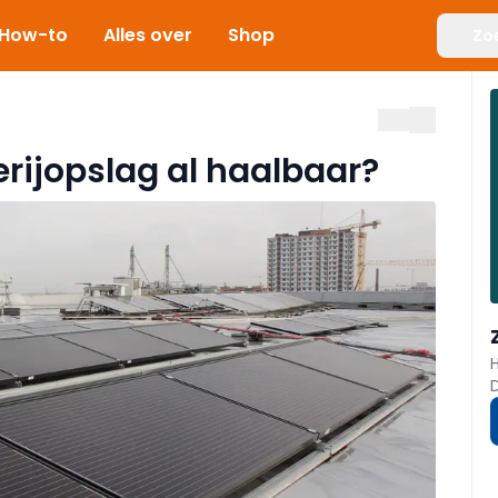
How-to
Alles over
Shop
Zo
erijopslag al haalbaar?