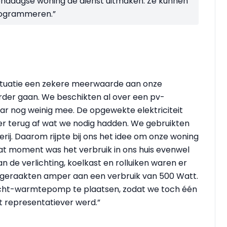
endaagse woning de dienst uitmaken. Ze kunnen
rogrammeren.”
 situatie een zekere meerwaarde aan onze
rder gaan. We beschikten al over een pv-
aar nog weinig mee. De opgewekte elektriciteit
er terug af wat we nodig hadden. We gebruikten
erij. Daarom rijpte bij ons het idee om onze woning
t moment was het verbruik in ons huis evenwel
an de verlichting, koelkast en rolluiken waren er
e geraakten amper aan een verbruik van 500 Watt.
ucht-warmtepomp te plaatsen, zodat we toch één
t representatiever werd.”