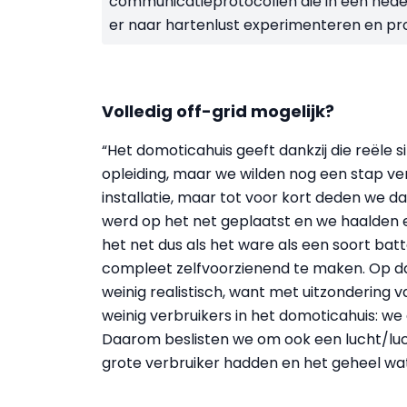
communicatieprotocollen die in een hed
er naar hartenlust experimenteren en p
Volledig off-grid mogelijk?
“Het domoticahuis geeft dankzij die reële
opleiding, maar we wilden nog een stap ve
installatie, maar tot voor kort deden we d
werd op het net geplaatst en we haalden 
het net dus als het ware als een soort batt
compleet zelfvoorzienend te maken. Op da
weinig realistisch, want met uitzondering v
weinig verbruikers in het domoticahuis: w
Daarom beslisten we om ook een lucht/l
grote verbruiker hadden en het geheel wa