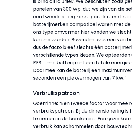
is bijna altijd uniek. We beschikten zoals 
panelen van 300 Wp, dus we zijn van die se
een tweede string zonnepanelen, met nogm
batterijmerken compatibel waren met de 
ons type omvormer hier vonden we slecht
konden worden. Bovendien was een van bei
dus de facto bleef slechts één batterijme
verschillende types kiezen. We opteerden u
RESU: een batterij met een totale energieo
Daarmee kan de batterij een maximum­ver
seconden een piekvermogen van 7 kW.”
Verbruikspatroon
Goeminne: “Een tweede factor waarmee r
verbruikspatroon. Bij de dimensionering i
te nemen in de berekening. Een gezin kan u
verbruik kan schommelen door bouwtechn