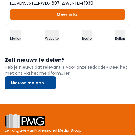
LEUVENSESTEENWEG 607, ZAVENTEM 1930
Meer info
Mailen
Website
Route
Bellen
Zelf nieuws te delen?
Heb je nieuws dat relevant is voor onze redactie? Deel het
met ons via het meldformulier.
Nieuws melden
Footer
Een uitgave van
Professional Media Group