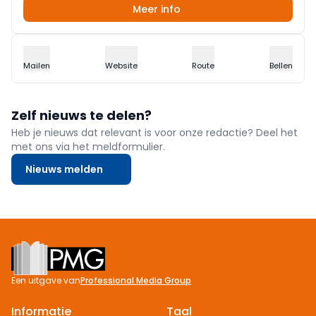
Meer info
Mailen
Website
Route
Bellen
Zelf nieuws te delen?
Heb je nieuws dat relevant is voor onze redactie? Deel het
met ons via het meldformulier.
Nieuws melden
Footer
Een uitgave van
Professional Media Group
Informatie
Taal