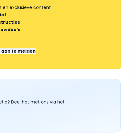
s en exclusieve content
ief
tructies
ievideo's
m aan te melden
ctie? Deel het met ons via het