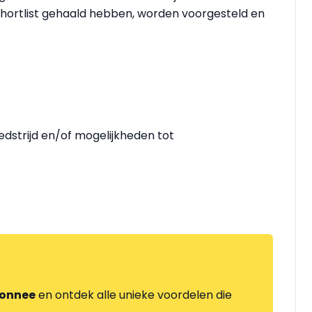
de shortlist gehaald hebben, worden voorgesteld en
edstrijd en/of mogelijkheden tot
onnee
en ontdek alle unieke voordelen die