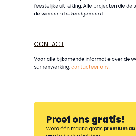
feestelijke uitreiking. Alle projecten die 
de winnaars bekendgemaakt.
CONTACT
Voor alle bijkomende informatie over de w
samenwerking,
contacteer ons
.
Proef ons
gratis
!
Word één maand gratis
premium ab
wij u te bieden hebben.