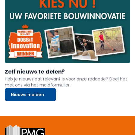
Zelf nieuws te delen?
Heb je nieuws dat relevant is voor onze redactie? Deel het
met ons via het meldformulier.
Nieuws melden
Footer