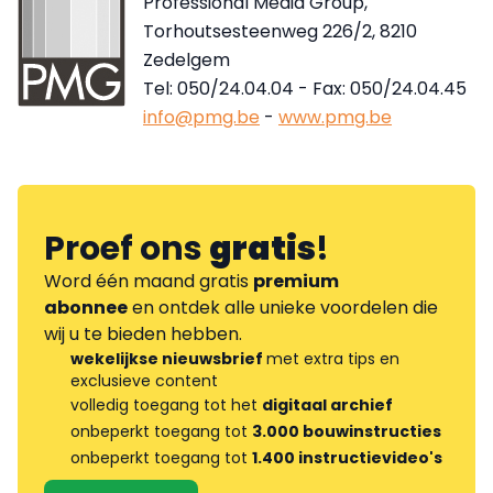
Professional Media Group,
Torhoutsesteenweg 226/2, 8210
Zedelgem
Tel: 050/24.04.04 - Fax: 050/24.04.45
info@pmg.be
-
www.pmg.be
Proef ons
gratis
!
Word één maand gratis
premium
abonnee
en ontdek alle unieke voordelen die
wij u te bieden hebben.
wekelijkse nieuwsbrief
met extra tips en
exclusieve content
volledig toegang tot het
digitaal archief
onbeperkt toegang tot
3.000 bouwinstructies
onbeperkt toegang tot
1.400 instructievideo's