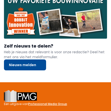
Zelf nieuws te delen?
Heb je nieuws dat relevant is voor onze redactie? Deel het
met ons via het meldformulier.
Nieuws melden
Footer
Een uitgave van
Professional Media Group