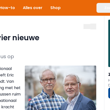
How-to
Alles over
Shop
Zo
ier nieuwe
aus op
ionaal
eft Eric
ndt. Van
ing met het
ussen ruim
 nationaal
e kracht