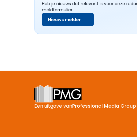
Heb je nieuws dat relevant is voor onze reda
meldformulier.
Nieuws melden
Footer
Een uitgave van
Professional Media Group