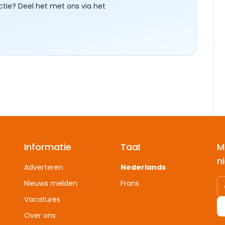
ctie? Deel het met ons via het
Informatie
Taal
M
n
Adverteren
Nederlands
Nieuws melden
Frans
Vacatures
Over ons