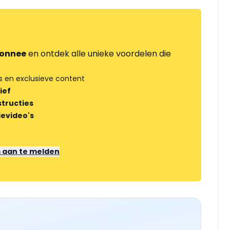
onnee
en ontdek alle unieke voordelen die
s en exclusieve content
ief
tructies
ievideo's
m aan te melden