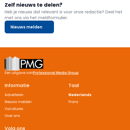
Zelf nieuws te delen?
Heb je nieuws dat relevant is voor onze redactie? Deel het
met ons via het meldformulier.
Nieuws melden
Footer
Een uitgave van
Professional Media Group
Informatie
Taal
Adverteren
Nederlands
Nieuws melden
Frans
Vacatures
Over ons
Volg ons