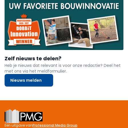
Zelf nieuws te delen?
Heb je nieuws dat relevant is voor onze redactie? Deel het
met ons via het meldformulier.
Nieuws melden
Footer
Een uitgave van
Professional Media Group