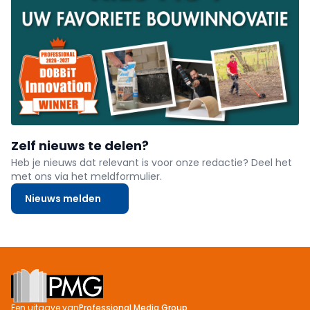
Zelf nieuws te delen?
Heb je nieuws dat relevant is voor onze redactie? Deel het
met ons via het meldformulier.
Nieuws melden
Footer
Een uitgave van
Professional Media Group