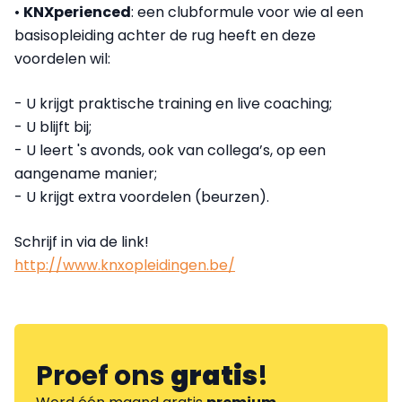
•
KNXperienced
: een clubformule voor wie al een
basisopleiding achter de rug heeft en deze
voordelen wil:
- U krijgt praktische training en live coaching;
- U blijft bij;
- U leert 's avonds, ook van collega’s, op een
aangename manier;
- U krijgt extra voordelen (beurzen).
Schrijf in via de link!
http://www.knxopleidingen.be/
Proef ons
gratis
!