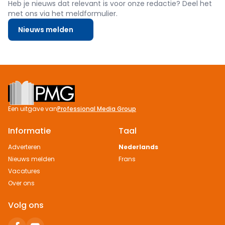
Heb je nieuws dat relevant is voor onze redactie? Deel het
met ons via het meldformulier.
Nieuws melden
Footer
Een uitgave van
Professional Media Group
Informatie
Taal
Adverteren
Nederlands
Nieuws melden
Frans
Vacatures
Over ons
Volg ons