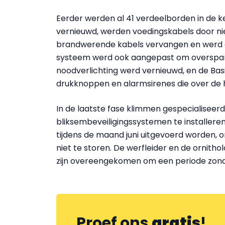
Eerder werden al 41 verdeelborden in de k
vernieuwd, werden voedingskabels door n
brandwerende kabels vervangen en werd a
systeem werd ook aangepast om overspann
noodverlichting werd vernieuwd, en de Ba
drukknoppen en alarmsirenes die over de he
In de laatste fase klimmen gespecialisee
bliksembeveiligingssystemen te installere
tijdens de maand juni uitgevoerd worden, o
niet te storen. De werfleider en de ornit
zijn overeengekomen om een periode zond
Proef ons
gratis
!