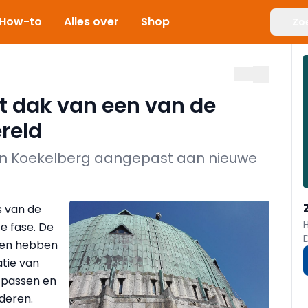
How-to
Alles over
Shop
Zo
t dak van een van de
reld
k van Koekelberg aangepast aan nieuwe
s van de
e fase. De
t en hebben
atie van
 passen en
deren.