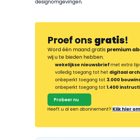
designomgevingen.
Proef ons
gratis
!
Word één maand gratis
premium ab
wij u te bieden hebben.
wekelijkse nieuwsbrief
met extra tip
volledig toegang tot het
digitaal arch
onbeperkt toegang tot
3.000 bouwins
onbeperkt toegang tot
1.400 instruct
Probeer nu
Heeft u al een abonnement?
Klik hier o