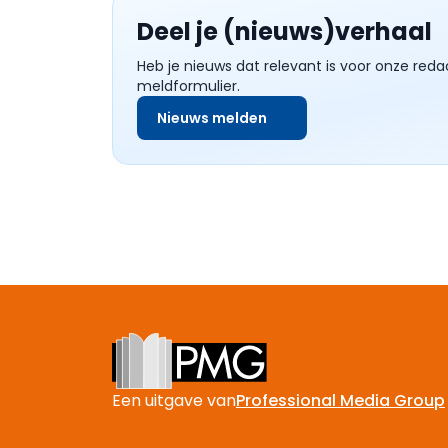
Deel je (nieuws)verhaal
Heb je nieuws dat relevant is voor onze reda
meldformulier.
Nieuws melden
Footer
Een uitgave van
Professional Media Group