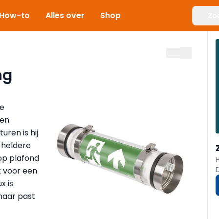
How-to
Alles over
Shop
Zo
ng
De
 en
uren is hij
 heldere
op plafond
t voor een
x is
maar past