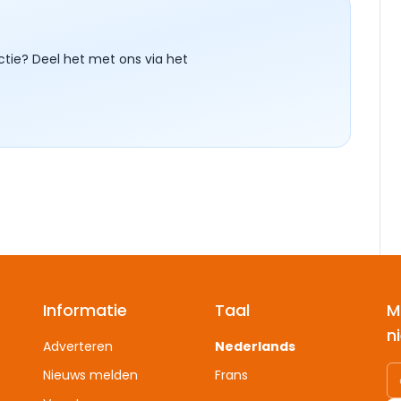
ctie? Deel het met ons via het
Informatie
Taal
M
n
Adverteren
Nederlands
Nieuws melden
Frans