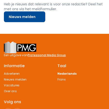
Heb je nieuws dat relevant is voor onze redactie? Deel het
met ons via het meldformulier.
Nieuws melden
Footer
Een uitgave van
Professional Media Group
Informatie
Taal
Adverteren
Nederlands
Nieuws melden
Frans
Vacatures
Over ons
Volg ons