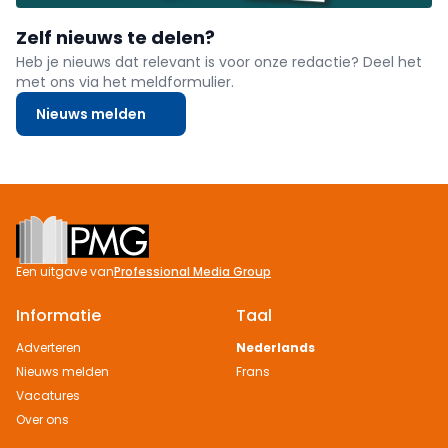
Zelf nieuws te delen?
Heb je nieuws dat relevant is voor onze redactie? Deel het
met ons via het meldformulier.
Nieuws melden
Footer
Een uitgave van
Professional Media Group
Informatie
Taal
Adverteren
Nederlands
Nieuws melden
Frans
Vacatures
Over ons