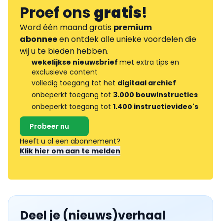
Proef ons
gratis
!
Word één maand gratis
premium
abonnee
en ontdek alle unieke voordelen die
wij u te bieden hebben.
wekelijkse nieuwsbrief
met extra tips en
exclusieve content
volledig toegang tot het
digitaal archief
onbeperkt toegang tot
3.000 bouwinstructies
onbeperkt toegang tot
1.400 instructievideo's
Probeer nu
Heeft u al een abonnement?
Klik hier om aan te melden
Deel je (nieuws)verhaal