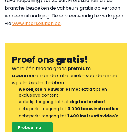
(avondopening) tot 20 uur. Professionals uit de
branche bezoeken de vakbeurs gratis op vertoon
van een uitnodiging. Deze is eenvoudig te verkrijgen
via
www.intersolution.be
.
Proef ons
gratis
!
Word één maand gratis
premium
abonnee
en ontdek alle unieke voordelen die
wij u te bieden hebben.
wekelijkse nieuwsbrief
met extra tips en
exclusieve content
volledig toegang tot het
digitaal archief
onbeperkt toegang tot
3.000 bouwinstructies
onbeperkt toegang tot
1.400 instructievideo's
Probeer nu