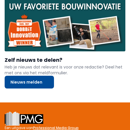
Zelf nieuws te delen?
Heb je nieuws dat relevant is voor onze redactie? Deel het
met ons via het meldformulier.
Nieuws melden
Footer
Een uitgave van
Professional Media Group