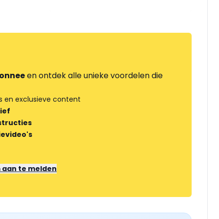
onnee
en ontdek alle unieke voordelen die
s en exclusieve content
ief
tructies
ievideo's
m aan te melden