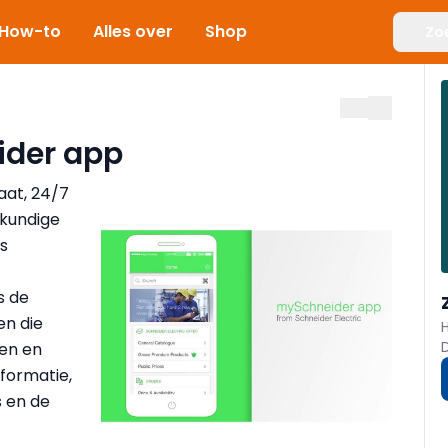
How-to
Alles over
Shop
Zo
der app
aat, 24/7
skundige
is
s de
en die
en en
formatie,
s en de