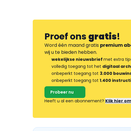
Proef ons
gratis
!
Word één maand gratis
premium ab
wij u te bieden hebben.
wekelijkse nieuwsbrief
met extra tip
volledig toegang tot het
digitaal arch
onbeperkt toegang tot
3.000 bouwins
onbeperkt toegang tot
1.400 instruct
Probeer nu
Heeft u al een abonnement?
Klik hier o