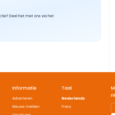
ctie? Deel het met ons via het
Informatie
Taal
M
n
Adverteren
Nederlands
Nieuws melden
Frans
Vacatures