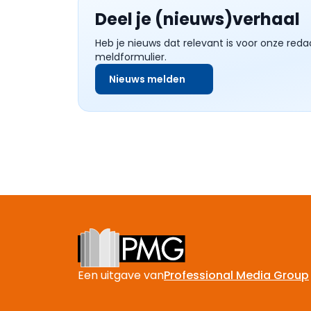
Deel je (nieuws)verhaal
Heb je nieuws dat relevant is voor onze reda
meldformulier.
Nieuws melden
Footer
Een uitgave van
Professional Media Group