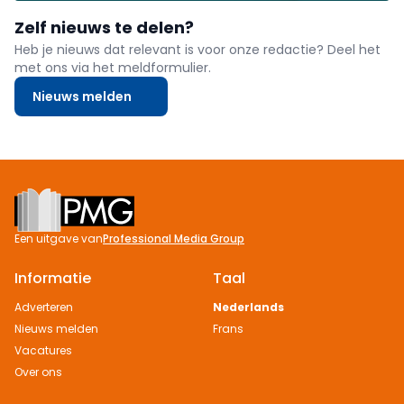
Zelf nieuws te delen?
Heb je nieuws dat relevant is voor onze redactie? Deel het
met ons via het meldformulier.
Nieuws melden
Footer
Een uitgave van
Professional Media Group
Informatie
Taal
Adverteren
Nederlands
Nieuws melden
Frans
Vacatures
Over ons