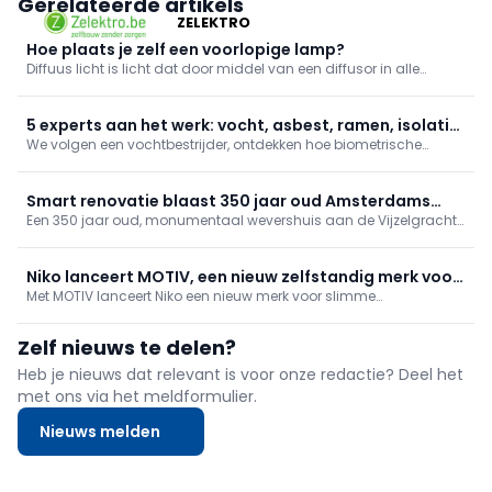
Gerelateerde artikels
ZELEKTRO
Hoe plaats je zelf een voorlopige lamp?
Diffuus licht is licht dat door middel van een diffusor in alle
richtingen verspreid wordt. De diffusor, bv. gematteerd glas of een
lampenkap, egaliseert, tempert en filtert het licht.
5 experts aan het werk: vocht, asbest, ramen, isolatie
We volgen een vochtbestrijder, ontdekken hoe biometrische
en biometrie
toegang wordt geplaatst, hoe je ramen renoveert zonder
breekwerk en hoe een buitengevel wordt geïsoleerd. Daarnaast
gaan we mee met een asbestdeskundige.
Smart renovatie blaast 350 jaar oud Amsterdams
Een 350 jaar oud, monumentaal wevershuis aan de Vijzelgracht
wevershuis nieuw leven in
is door Benthem Crouwel zorgvuldig hersteld: historische
elementen versmelten met een open glazen achtergevel en licht
interieur. Gira-technologie (KNX, tastsensor 4.55, E2, System 106)
Niko lanceert MOTIV, een nieuw zelfstandig merk voor
biedt discreet comfort en centrale bediening.
Met MOTIV lanceert Niko een nieuw merk voor slimme
intelligente gebouwautomatisering
gebouwautomatisering. Gebouwd op Niko Home Control, met
oplossingen voor woningen én gebouwen van 50 m² tot 5.000 m².
Zelf nieuws te delen?
Meer mogelijkheden, meer ondersteuning en nieuwe kansen voor
installateurs.
Heb je nieuws dat relevant is voor onze redactie? Deel het
met ons via het meldformulier.
Nieuws melden