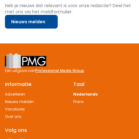
Heb je nieuws dat relevant is voor onze redactie? Deel het
met ons via het meldformulier.
Nieuws melden
Footer
Een uitgave van
Professional Media Group
Informatie
Taal
Adverteren
Nederlands
Nieuws melden
Frans
Vacatures
Over ons
Volg ons