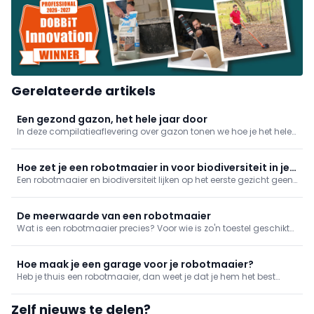
Gerelateerde artikels
Een gezond gazon, het hele jaar door
In deze compilatieaflevering over gazon tonen we hoe je het hele
jaar door van een gezond grasperk kan genieten. Van een goede
aanleg tot het juiste onderhoud, en zelfs alternatieven voor wie
het zichzelf makkelijker wil maken.
Hoe zet je een robotmaaier in voor biodiversiteit in je
Een robotmaaier en biodiversiteit lijken op het eerste gezicht geen
tuin?
logische combinatie. Toch blijkt uit onderzoek van de universiteit
van Hohenheim dat een slim ingerichte tuin met een robotmaaier
net een verrassende meerwaarde kan bieden voor bloemen,
De meerwaarde van een robotmaaier
bestuivers en andere nuttige insecten.
Wat is een robotmaaier precies? Voor wie is zo'n toestel geschikt?
En welke innovaties zullen de toekomst van automatisch
gazononderhoud bepalen?
Hoe maak je een garage voor je robotmaaier?
Heb je thuis een robotmaaier, dan weet je dat je hem het best
goed onderhoudt. De zon en de regen zijn natuur­lijke vijanden
voor de robotmaaier en in de winter slaapt zo'n robotmaaier het
Zelf nieuws te delen?
best binnen. Je kan ook een garage maken voor je robotvriend.