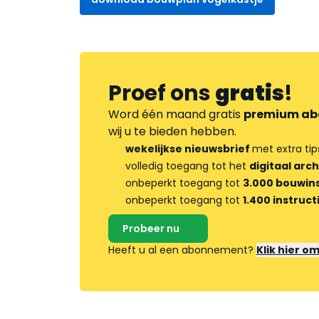
Proef ons
gratis
!
Word één maand gratis
premium ab
wij u te bieden hebben.
wekelijkse nieuwsbrief
met extra tip
volledig toegang tot het
digitaal arch
onbeperkt toegang tot
3.000 bouwins
onbeperkt toegang tot
1.400 instruct
Probeer nu
Heeft u al een abonnement?
Klik hier o