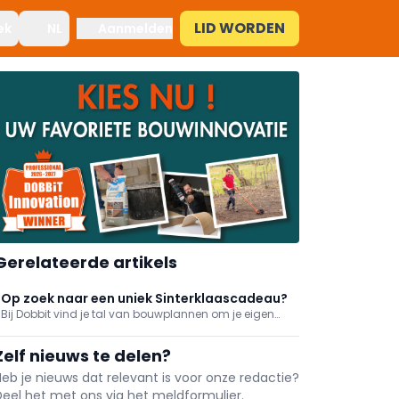
LID WORDEN
ek
NL
Aanmelden
Gerelateerde artikels
Op zoek naar een uniek Sinterklaascadeau?
Bij Dobbit vind je tal van bouwplannen om je eigen
speelgoed te maken zoals een voetbaltafel, een
stoere loopfiets, een prachtige omkadering voor een
Zelf nieuws te delen?
dartsbord, een zeepkist en zelfs een
evenwichtsbordspel.
Heb je nieuws dat relevant is voor onze redactie?
Deel het met ons via het meldformulier.