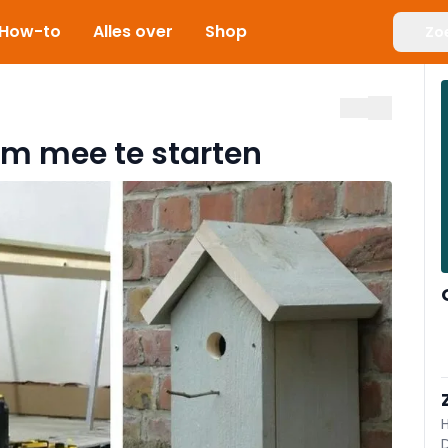
How-to
Alles over
Shop
Zo
m mee te starten