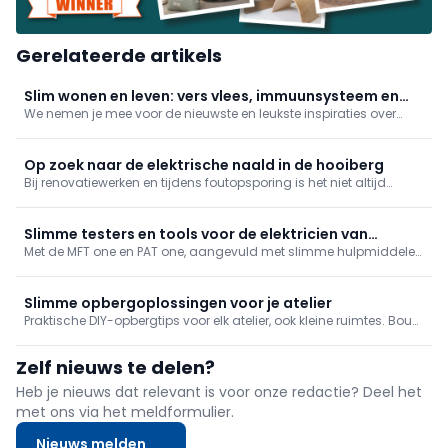
Gerelateerde artikels
Slim wonen en leven: vers vlees, immuunsysteem en
We nemen je mee voor de nieuwste en leukste inspiraties over
tiltips
lifestyle en wonen. In deze reportage: vers vlees online besteld, je
immuunsysteem boosten en tips bij het tillen!
Op zoek naar de elektrische naald in de hooiberg
Bij renovatiewerken en tijdens foutopsporing is het niet altijd
duidelijk waar oude kabels zich exact bevinden. Het kabeltraject
in kaart brengen is niet alleen veiliger, het laat toe om sneller te
werken.
Slimme testers en tools voor de elektricien van
Met de MFT one en PAT one, aangevuld met slimme hulpmiddelen
morgen
en doordachte sets, toont Wiha hoe de toekomst van
elektrotechnisch werk eruitziet: efficiënter, veiliger en beter
georganiseerd.
Slimme opbergoplossingen voor je atelier
Praktische DIY-opbergtips voor elk atelier, ook kleine ruimtes. Bouw
zelf een gereedschapsrek, wandrek, machinekast en opbergers
voor bevestigingsmateriaal.
Zelf nieuws te delen?
Heb je nieuws dat relevant is voor onze redactie? Deel het
met ons via het meldformulier.
Nieuws melden