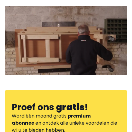
Proef ons
gratis
!
Word één maand gratis
premium
abonnee
en ontdek alle unieke voordelen die
wij u te bieden hebben.