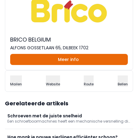
BRICO BELGIUM
ALFONS GOSSETLAAN 65, DILBEEK 1702
Meer info
Mailen
Website
Route
Bellen
Gerelateerde artikels
Schroeven met de juiste snelheid
Een schroefboormachines heeft een mechanische versnelling die
je in twee standen kan zetten: snel en traag. Schroeven doe je met
de trage snelheid, maar waarom? We leggen het uit in deze tip.
Hoe maak je nauwe sierlijnen efficiënter schoon?