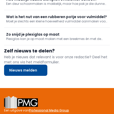
Een deur schoonmaken is makkelijk, maar hoe pak je die dunne
groeven aan? Een plamuurmes brengt de redding!
Wat is het nut van een rubberen potje voor vulmiddel?
Moet je slechts een kleine hoeveelheid vulmiddel aanmaken voor
naden of gaatjes te vullen? Het is een detail, maar maakt wel
degelijk een verschil in kuiswerk achteraf: gebruik een flexibel
rubberen potje.
Zo snijd je plexiglas op maat
Plexiglas kan je op maat maken met een breekmes én met de
nodige zorg. We geven mee hoe je het doet.
Zelf nieuws te delen?
Heb je nieuws dat relevant is voor onze redactie? Deel het
met ons via het meldformulier.
Nieuws melden
Footer
Een uitgave van
Professional Media Group