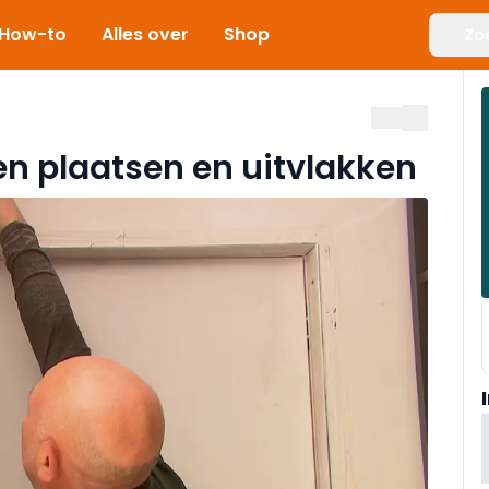
How-to
Alles over
Shop
Zo
n plaatsen en uitvlakken