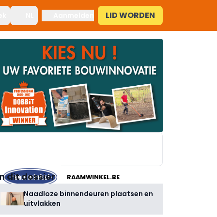
LID WORDEN
ek
NL
Aanmelden
In dit dossier
RAAMWINKEL.BE
Naadloze binnendeuren plaatsen en
uitvlakken