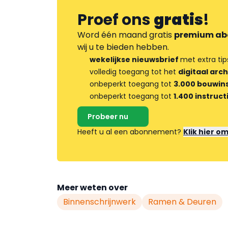
Proef ons
gratis
!
Word één maand gratis
premium ab
wij u te bieden hebben.
wekelijkse nieuwsbrief
met extra tip
volledig toegang tot het
digitaal arch
onbeperkt toegang tot
3.000 bouwins
onbeperkt toegang tot
1.400 instruct
Probeer nu
Heeft u al een abonnement?
Klik hier o
Meer weten over
Binnenschrijnwerk
Ramen & Deuren