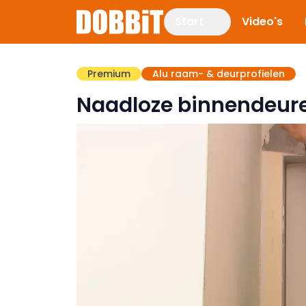
Start
Video's
Premium
Alu raam- & deurprofielen
Naadloze binnendeure