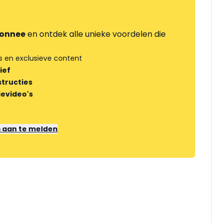
onnee
en ontdek alle unieke voordelen die
s en exclusieve content
ief
tructies
ievideo's
m aan te melden