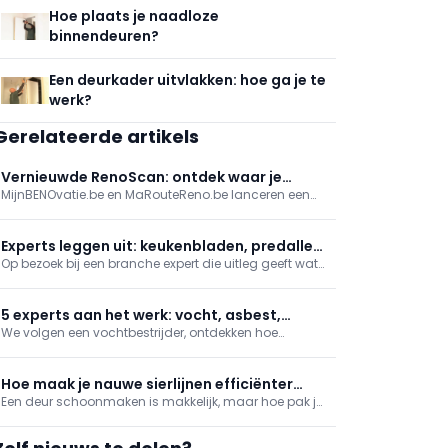
Hoe plaats je naadloze
binnendeuren?
Een deurkader uitvlakken: hoe ga je te
werk?
Gerelateerde artikels
Vernieuwde RenoScan: ontdek waar je
MijnBENOvatie.be en MaRouteReno.be lanceren een
woning het meest energie bespaart
vernieuwde (Mon)RenoScan: een gratis,
gebruiksvriendelijke online test die woningeigenaars
snel inzicht geeft in hun energieprestatie, prioritaire
Experts leggen uit: keukenbladen, predallen,
renovaties en bijhorende premies/financiering, met
Op bezoek bij een branche expert die uitleg geeft wat
brandwerende deuren en zonwering
een persoonlijk rapport en stap-voor-stapadvies.
het betekent om dit beroep uit te oefenen. In deze
reeks nemen we je mee naar een fabrikant van
natuursteen en keramische keukenwerkbladen, een
5 experts aan het werk: vocht, asbest,
zonweringexpert en tonen we hoe een brandwerende
We volgen een vochtbestrijder, ontdekken hoe
ramen, isolatie en biometrie
deu
biometrische toegang wordt geplaatst, hoe je ramen
renoveert zonder breekwerk en hoe een buitengevel
wordt geïsoleerd. Daarnaast gaan we mee met een
Hoe maak je nauwe sierlijnen efficiënter
asbestdeskundige.
Een deur schoonmaken is makkelijk, maar hoe pak je
schoon?
die dunne groeven aan? Een plamuurmes brengt de
redding!