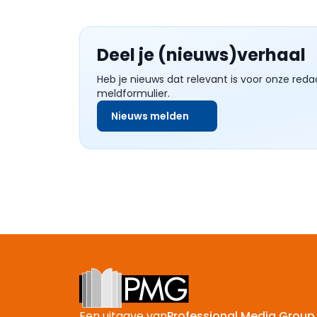
Deel je (nieuws)verhaal
Heb je nieuws dat relevant is voor onze reda
meldformulier.
Nieuws melden
Footer
Een uitgave van
Professional Media Group