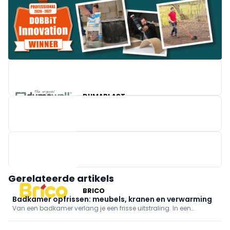
DUMAPLAST
X²O BADKAMERS
Gerelateerde artikels
BRICO
Badkamer opfrissen: meubels, kranen en verwarming
Van een badkamer verlang je een frisse uitstraling. In een
omgeving die hygiëne en rust uitstraalt kan je jezelf pas echt
goed verzorgen. We werken af met trendy badkamermeubilair,