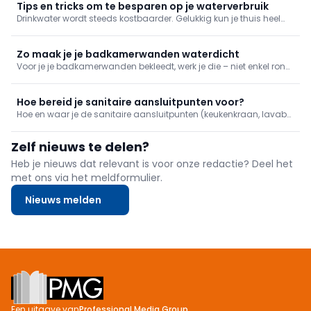
zuinige kranen en goede verwarming.
Tips en tricks om te besparen op je waterverbruik
Drinkwater wordt steeds kostbaarder. Gelukkig kun je thuis heel
wat water besparen zonder aan comfort in te boeten. Ontdek
praktische tips voor de badkamer, keuken, wasplaats, het toilet en
verlaag meteen je waterfactuur.
Zo maak je je badkamerwanden waterdicht
Voor je je badkamerwanden bekleedt, werk je die – niet enkel rond
het bad of de douche – volledig af met waterdichte panelen.
Meestal gaat het om waterdichte gipskartonplaten. Lees hier hoe
je dat aanpakt.
Hoe bereid je sanitaire aansluitpunten voor?
Hoe en waar je de sanitaire aansluitpunten (keukenkraan, lavabo,
douche, bad ...) voorziet, bepaal je bij het opstellen van je sanitair
plan. In de praktijk moet je ervoor zorgen dat je die niet te hoog of
Zelf nieuws te delen?
te laag voorziet.
Heb je nieuws dat relevant is voor onze redactie? Deel het
met ons via het meldformulier.
Nieuws melden
Footer
Een uitgave van
Professional Media Group