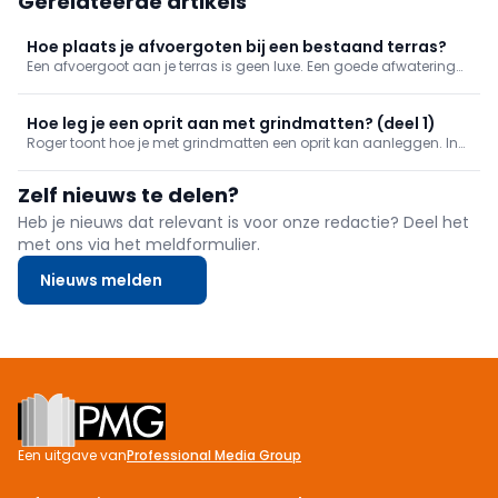
Gerelateerde artikels
Hoe plaats je afvoergoten bij een bestaand terras?
Een afvoergoot aan je terras is geen luxe. Een goede afwatering
van je terras helpt je bij het onderhoud en zorgt er ook voor dat je
terras langer meegaat. Bekijk hier hoe je zelf zo'n goot plaatst.
Hoe leg je een oprit aan met grindmatten? (deel 1)
Roger toont hoe je met grindmatten een oprit kan aanleggen. In
het eerste deel doen we alle funderingswerken!
Zelf nieuws te delen?
Heb je nieuws dat relevant is voor onze redactie? Deel het
met ons via het meldformulier.
Nieuws melden
Footer
Een uitgave van
Professional Media Group