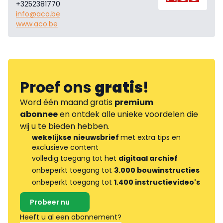
+3252381770
info@aco.be
www.aco.be
Proef ons
gratis
!
Word één maand gratis
premium
abonnee
en ontdek alle unieke voordelen die
wij u te bieden hebben.
wekelijkse nieuwsbrief
met extra tips en
exclusieve content
volledig toegang tot het
digitaal archief
onbeperkt toegang tot
3.000 bouwinstructies
onbeperkt toegang tot
1.400 instructievideo's
Probeer nu
Heeft u al een abonnement?