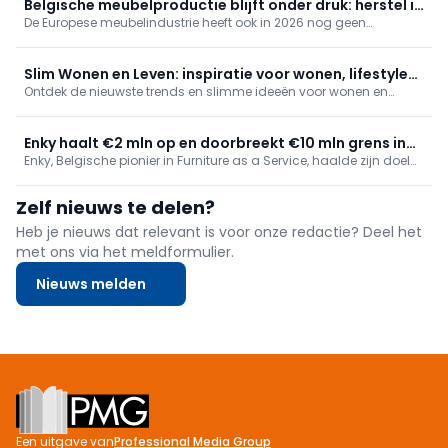
Koninkrijk samen met 23,5% tot 741.500 ton.
Belgische meubelproductie blijft onder druk: herstel in
De Europese meubelindustrie heeft ook in 2026 nog geen
Europa blijft uit
duurzaam herstel ingezet. Dat blijkt uit de meest recente
productiecijfers van Eurostat, die in juli werden gepubliceerd.
Slim Wonen en Leven: inspiratie voor wonen, lifestyle
Ontdek de nieuwste trends en slimme ideeën voor wonen en
en comfort
lifestyle. Slim Wonen en Leven inspireert met praktische tips,
innovatieve oplossingen en verrassende inzichten om
comfortabeler en stijlvoller te leven.
Enky haalt €2 mln op en doorbreekt €10 mln grens in
Enky, Belgische pionier in Furniture as a Service, haalde zijn doel
circulair meubilair
van 1,5 miljoen euro in twee weken en verhoogt ronde naar 2
miljoen. Het overschrijdt 10 miljoen euro aan circulair meubilair en
Zelf nieuws te delen?
breidt uit in het VK, met focus op horeca.
Heb je nieuws dat relevant is voor onze redactie? Deel het
met ons via het meldformulier.
Nieuws melden
Footer
Een uitgave van
Professional Media Group