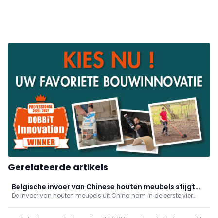
Gerelateerde artikels
Belgische invoer van Chinese houten meubels stijgt
De invoer van houten meubels uit China nam in de eerste vier
sterk
maanden van 2026 duidelijk toe. Volgens de meest recente
handelsgegevens steeg de invoer naar de EU-27 en het Verenigd