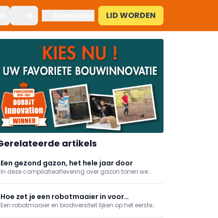
LID WORDEN
ek
NL
Aanmelden
Gerelateerde artikels
Een gezond gazon, het hele jaar door
In deze compilatieaflevering over gazon tonen we
hoe je het hele jaar door van een gezond grasperk
kan genieten. Van een goede aanleg tot het juiste
onderhoud, en zelfs alternatieven voor wie het zichzelf
Hoe zet je een robotmaaier in voor
makkelijker wil maken.
Een robotmaaier en biodiversiteit lijken op het eerste
biodiversiteit in je tuin?
gezicht geen logische combinatie. Toch blijkt uit