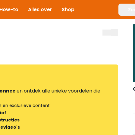
How-to
Alles over
Shop
Zo
onnee
en ontdek alle unieke voordelen die
s en exclusieve content
ief
tructies
ievideo's