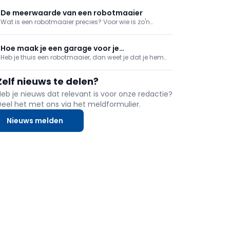
onderzoek van de universiteit van Hohenheim dat een
slim ingerichte tuin met een robotmaaier net een
De meerwaarde van een robotmaaier
verrassende meerwaarde kan bieden voor bloemen,
Wat is een robotmaaier precies? Voor wie is zo'n
bestuivers en andere nuttige insecten.
toestel geschikt? En welke innovaties zullen de
toekomst van automatisch gazononderhoud
bepalen?
Hoe maak je een garage voor je
Heb je thuis een robotmaaier, dan weet je dat je hem
robotmaaier?
het best goed onderhoudt. De zon en de regen zijn
natuur­lijke vijanden voor de robotmaaier en in de
Zelf nieuws te delen?
winter slaapt zo'n robotmaaier het best binnen. Je
kan ook een garage maken voor je robotvriend.
Heb je nieuws dat relevant is voor onze redactie?
Deel het met ons via het meldformulier.
Nieuws melden