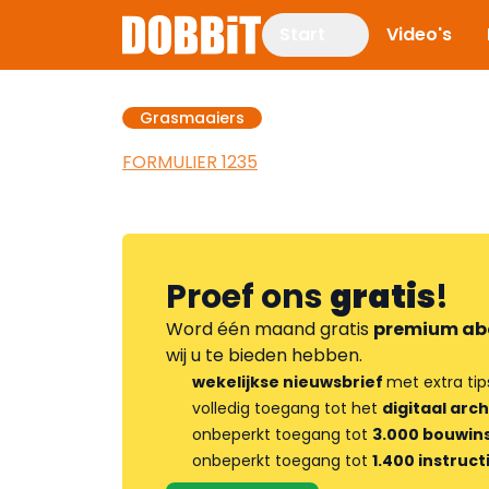
Start
Video's
Grasmaaiers
FORMULIER 1235
Proef ons
gratis
!
Word één maand gratis
premium ab
wij u te bieden hebben.
wekelijkse nieuwsbrief
met extra tip
volledig toegang tot het
digitaal arch
onbeperkt toegang tot
3.000 bouwins
onbeperkt toegang tot
1.400 instruct