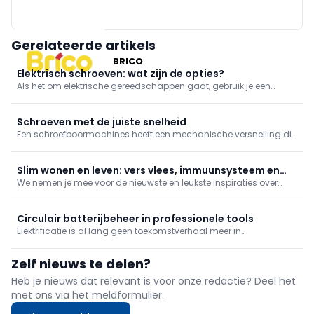
Gerelateerde artikels
BRICO
Elektrisch schroeven: wat zijn de opties?
Als het om elektrische gereedschappen gaat, gebruik je een
schroefmachine, idealiter een schroefboormachine. Een
slagschroevendraaier kan in bepaalde gevallen dan weer beter
van pas komen.
Schroeven met de juiste snelheid
Een schroefboormachines heeft een mechanische versnelling die
je in twee standen kan zetten: snel en traag. Schroeven doe je met
de trage snelheid, maar waarom? We leggen het uit in deze tip.
Slim wonen en leven: vers vlees, immuunsysteem en
We nemen je mee voor de nieuwste en leukste inspiraties over
tiltips
lifestyle en wonen. In deze reportage: vers vlees online besteld, je
immuunsysteem boosten en tips bij het tillen!
Circulair batterijbeheer in professionele tools
Elektrificatie is al lang geen toekomstverhaal meer in
professionele toepassingen. Op werven, in onderhoud,
groenbeheer en mobiliteit draaien steeds meer machines en
Zelf nieuws te delen?
toestellen op batterijen.
Heb je nieuws dat relevant is voor onze redactie? Deel het
met ons via het meldformulier.