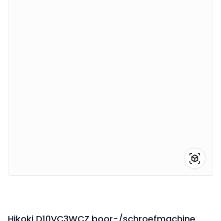
Hikoki D10VC3WCZ boor-/schroefmachine